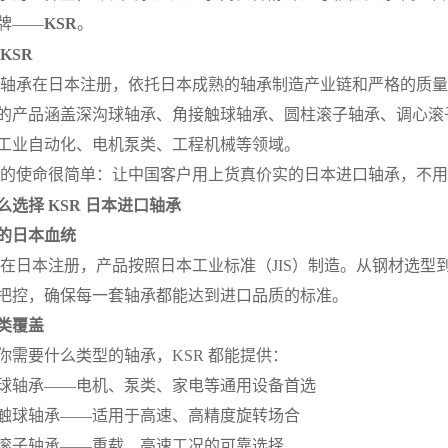
牌——
KSR
。
KSR
R 轴承在日本注册，依托日本成熟的轴承制造产业链和严格的质
的产品涵盖深沟球轴承、角接触球轴承、圆柱滚子轴承、调心滚
工业自动化、电机泵类、工程机械等领域。
R 的使命很简单：让中国客户用上货真价实的日本进口轴承，不
么选择 KSR 日本进口轴承
的日本血统
R 在日本注册，产品按照日本工业标准（JIS）制造。从钢材选
把控，确保每一套轴承都能达到进口品质的标准。
类覆盖
你需要什么类型的轴承，KSR 都能提供：
球轴承——电机、泵类、家电等通用设备首选
触球轴承——适用于高速、高精度旋转场合
滚子轴承——重载、高速工况的可靠选择