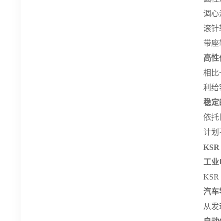
调心
滚针
带座
高性
相比
利给
稳定
依托
计划
KS
工业
KS
汽车
从发