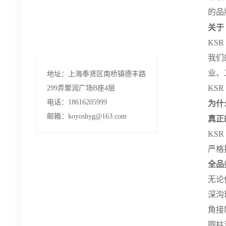
的品
关于 
KS
我们
业、
地址：上海奉贤区南桥镇德丰路
KS
299弄聚润广场B座4层
电话：18616205999
为什
邮箱：koyoshyg@163.com
真正
KS
严格
全品
无论
深沟
角接
圆柱