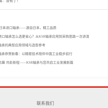
篇：没有了！
关新闻
R 日本进口轴承——源自日本，精工品质
进口轴承怎么选更省心？从KSR轴承应用到采购思路一次讲清
R轴承的典型应用领域与选型参考
R轴承恭贺新春：以精密技术陪伴中国工业稳步前行
启幕 共赴新程——KSR轴承与您共启工业发展新篇
联系我们